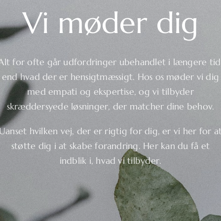
Vi møder dig
Alt for ofte går udfordringer ubehandlet i længere tid
end hvad der er hensigtmæssigt. Hos os møder vi dig
med empati og ekspertise, og vi tilbyder
skræddersyede løsninger, der matcher dine behov.
Uanset hvilken vej, der er rigtig for dig, er vi her for a
støtte dig i at skabe forandring. Her kan du få et
indblik i, hvad vi tilbyder.