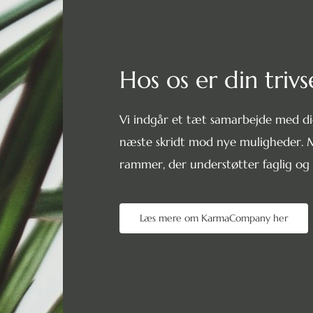
Hos os er din trivse
Vi indgår et tæt samarbejde med dig
næste skridt mod nye muligheder. M
rammer, der understøtter faglig og p
Læs mere om KarmaCompany her