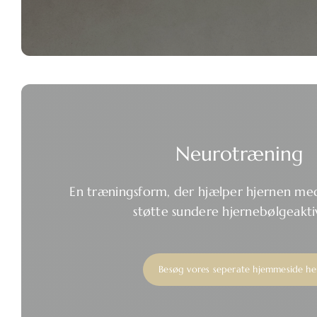
Neurotræning
En træningsform, der hjælper hjernen me
støtte sundere hjernebølgeaktiv
Besøg vores seperate hjemmeside he