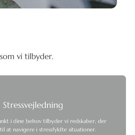
om vi tilbyder.
Stressvejledning
t i dine behov tilbyder vi redskaber, der
il at navigere i stressfyldte situationer.