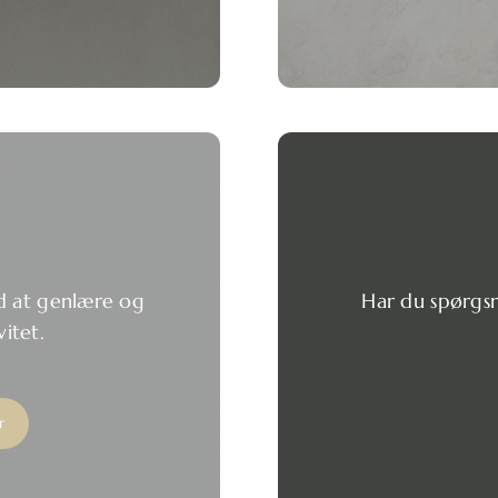
d at genlære og
Har du spørgsmå
itet.
r