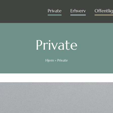
Private
Erhverv
Offentlig
Private
Hjem
»
Private