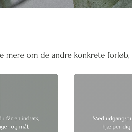
e mere om de andre konkrete forløb, s
u får en indsats,
Med udgangspunk
nger og mål.
hjælper dig t