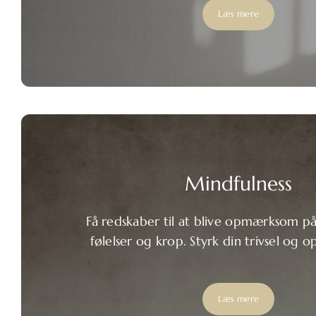
Læs mere
Mindfulness
Få redskaber til at blive opmærksom på
følelser og krop. Styrk din trivsel og o
Læs mere